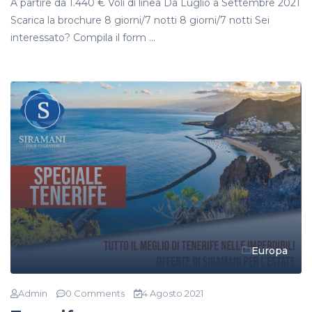
A partire da 1.440 € Voli di linea Da Luglio a Settembre 2021
Scarica la brochure 8 giorni/7 notti 8 giorni/7 notti Sei
interessato? Compila il form ...
Europa
Admin
0 Comments
4 Agosto 2021